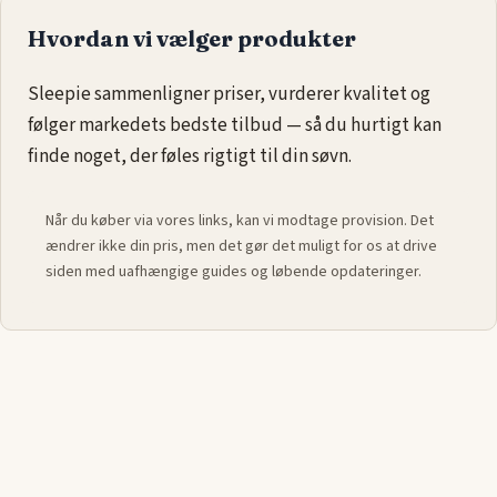
individuelle behov.
Hvordan vi vælger produkter
Størrelsen 140x220 passer perfekt til enkeltsenge og giver
god bevægelsesfrihed under dynen. Kombinationen af rette
Sleepie sammenligner priser, vurderer kvalitet og
størrelse og varme egenskaber gør vinterdyner i 140x220 til et
følger markedets bedste tilbud — så du hurtigt kan
populært valg til de kolde måneder.
finde noget, der føles rigtigt til din søvn.
Når du køber via vores links, kan vi modtage provision. Det
ændrer ikke din pris, men det gør det muligt for os at drive
siden med uafhængige guides og løbende opdateringer.