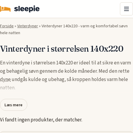
Me
Forside
»
Vinterdyner
»
Vinterdyner 140x220 - varm og komfortabel søvn
hele natten
Vinterdyner i størrelsen 140x220
En vinterdyne i størrelsen 140x220 er ideel til at sikre en varm
og behagelig søvn gennem de kolde måneder. Med den rette
dyne
undgås kulde og ubehag, så kroppen holdes varm hele
natten.
Mærker som
Arctic
,
Ringsted Dun
og
Temprakon
tilbyder
Læs mere
vinterdyner med høj kvalitet og materialer, der sikrer optimal
isolering og åndbarhed. Vælg mellem forskellige fyldtyper og
Vi fandt ingen produkter, der matcher.
tykkelser for at finde den dyne, der passer bedst til