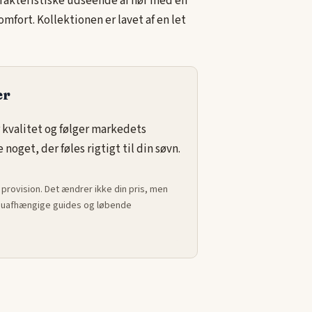
arakteristiske udseende af hør med en
mfort. Kollektionen er lavet af en let
er
 kvalitet og følger markedets
noget, der føles rigtigt til din søvn.
 provision. Det ændrer ikke din pris, men
ed uafhængige guides og løbende