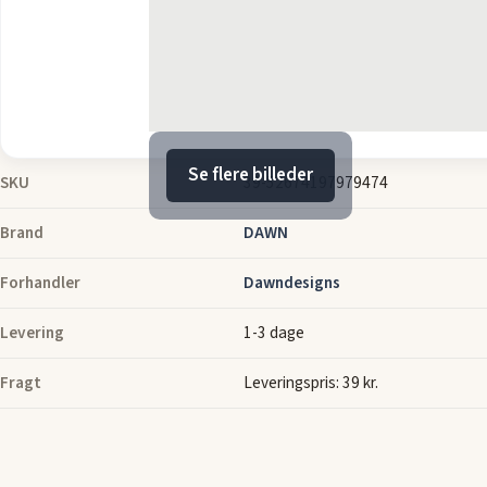
Se flere billeder
SKU
39-52674197979474
Brand
DAWN
Forhandler
Dawndesigns
Levering
1-3 dage
Fragt
Leveringspris: 39 kr.