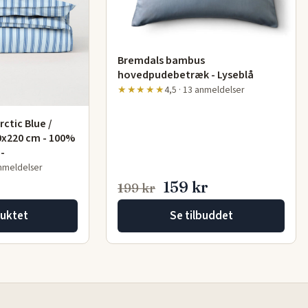
Bremdals bambus
hovedpudebetræk - Lyseblå
★★★★★
4,5 · 13 anmeldelser
ctic Blue /
40x220 cm - 100%
-
anmeldelser
159 kr
199 kr
uktet
Se tilbuddet