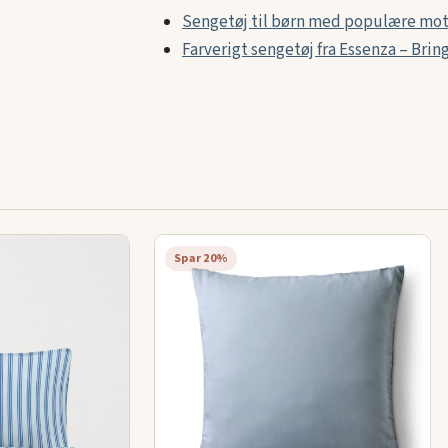
Sengetøj til børn med populære moti
Farverigt sengetøj fra Essenza – Brin
Spar 20%