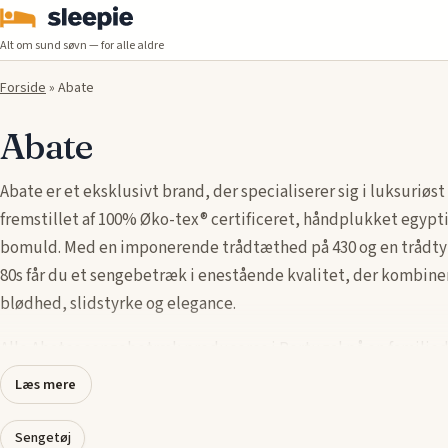
Alt om sund søvn — for alle aldre
Forside
»
Abate
Abate
Abate er et eksklusivt brand, der specialiserer sig i luksuriøst
fremstillet af 100% Øko-tex® certificeret, håndplukket egypti
bomuld. Med en imponerende trådtæthed på 430 og en trådty
80s får du et sengebetræk i enestående kvalitet, der kombine
blødhed, slidstyrke og elegance.
Alle Abates sengebetræk produceres i Portugal på en familie
fabrik, hvor der er fokus på bæredygtighed og håndværksmæs
Læs mere
perfektion. Den fine bomuld sikrer en silkeblød overflade, de
bliver bedre med tiden – perfekt til dig, der ønsker at optime
Sengetøj