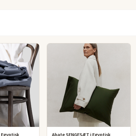
Leo, der
odukt.
n også er
k, så du
Abate og
 Egyptisk
Abate SENGESÆT i Egyptisk