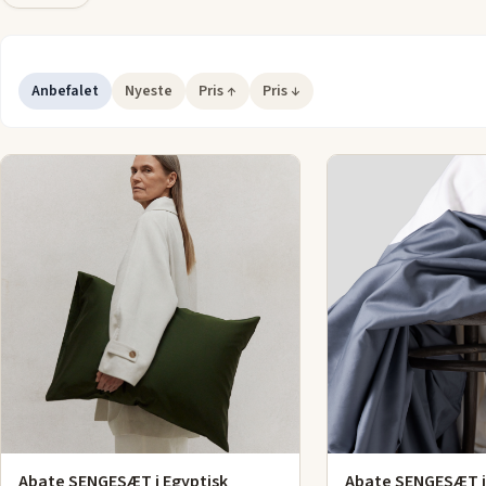
søvnkomfort med materialer i topklasse.
Brandet blev grundlagt i 2017 af de norske piloter Kristian og 
Anbefalet
Nyeste
Pris ↑
Pris ↓
ønskede at forene komfort, kvalitet og bæredygtighed i ét pr
Resultatet er sengebetræk, der ikke blot føles luksuriøse, me
skabt med omtanke for både miljø og lang levetid.
Hos Sleepie.dk finder du et nøje udvalg af Abates sengebetræ
kan skabe den perfekte soveoplevelse. Oplev forskellen med 
giv din
seng
en opgradering med sengebetræk, der forener
skandinavisk minimalisme med kompromisløs kvalitet.
Abate SENGESÆT i Egyptisk
Abate SENGESÆT i