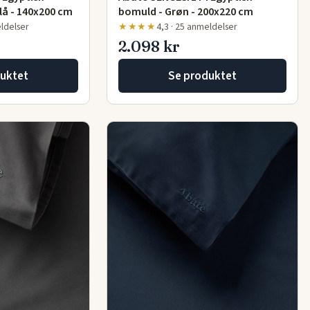
lå - 140x200 cm
bomuld - Grøn - 200x220 cm
eldelser
★★★★
4,3 · 25 anmeldelser
2.098 kr
uktet
Se produktet