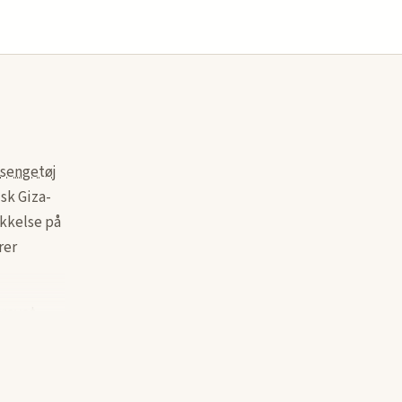
sengetøj
sk Giza-
kkelse på
rer
drevet
sig
r kun
re din