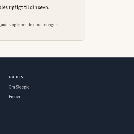
s rigtigt til din søvn.
 guides og løbende opdateringer.
GUIDES
Om Sleepie
Emner