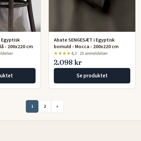
 Egyptisk
Abate SENGESÆT i Egyptisk
lå - 200x220 cm
bomuld - Mocca - 200x220 cm
eldelser
★★★★
4,3 · 25 anmeldelser
2.098 kr
uktet
Se produktet
1
2
»