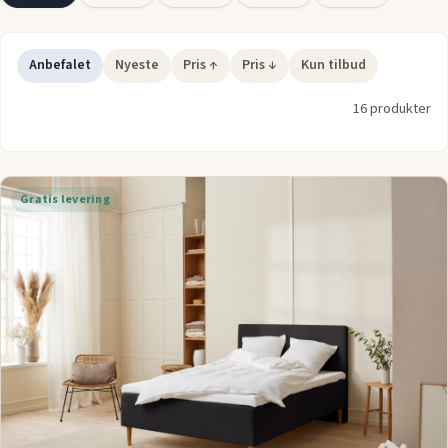
Denne størrelse er perfekt til både par og dem, der ønsker
ekstra plads til sig selv i
sengen
. Boxmadras 140x200 cm giver
dig den rette balance mellem størrelse og komfort, og den
Anbefalet
Nyeste
Pris ↑
Pris ↓
Kun tilbud
passer godt ind i både små og mellemstore soveværelser. Find
16 produkter
den bedste boxmadras 140x200 og oplev den ultimative
søvnkomfort.
Gratis levering