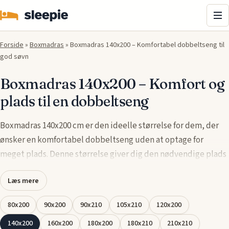
Me
Forside
»
Boxmadras
»
Boxmadras 140x200 – Komfortabel dobbeltseng til
god søvn
Boxmadras 140x200 – Komfort og
plads til en dobbeltseng
Boxmadras 140x200 cm er den ideelle størrelse for dem, der
ønsker en komfortabel dobbeltseng uden at optage for
meget plads. Denne størrelse giver dig den nødvendige plads
til at strække dig ud, samtidig med at den passer perfekt til
Læs mere
de fleste soveværelser. Med en solid træramme og
kvalitetsfjedre får du både støtte og komfort for en god
80x200
90x200
90x210
105x210
120x200
nattesøvn.
140x200
160x200
180x200
180x210
210x210