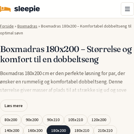
Me
Forside
»
Boxmadras
»
Boxmadras 180x200 – Komfortabel dobbeltseng til
optimal søvn
Boxmadras 180x200 – Størrelse og
komfort til en dobbeltseng
Boxmadras 180x200 cm er den perfekte løsning for par, der
ønsker en rummelig og komfortabel dobbeltseng. Denne
størrelse giver masser af plads til at strække sig ud og sove
godt uden at føle sig begrænset. Med en solid træramme og
Læs mere
kvalitetsfjedre tilbyder den både støtte og komfort, så du får
den bedst mulige nattesøvn.
80x200
90x200
90x210
105x210
120x200
Denne størrelse er ideel til større soveværelser og giver dig
140x200
160x200
180x200
180x210
210x210