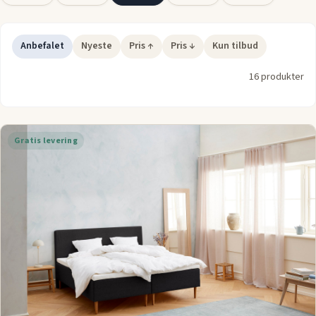
den perfekte balance mellem plads og komfort. Boxmadras
180x200 cm er designet til at imødekomme behovene hos
dem, der ønsker ekstra komfort i en dobbeltseng. Find den
Anbefalet
Nyeste
Pris ↑
Pris ↓
Kun tilbud
bedste boxmadras 180x200 og oplev, hvordan den forbedrer
16 produkter
din søvn.
Find den bedste boxmadras 180x200 cm her
Gratis levering