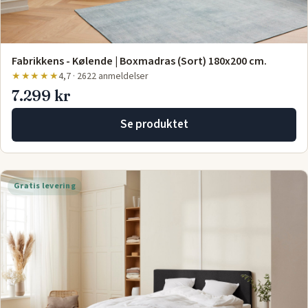
Fabrikkens - Kølende | Boxmadras (Sort) 180x200 cm.
★★★★★
4,7 · 2622 anmeldelser
7.299 kr
Se produktet
Gratis levering