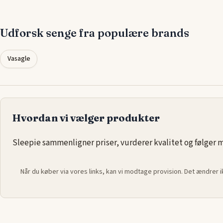
en seng, der passer til dine individuelle søvnbehov. Oplev, hv
kvalitetsmadras og den rette fasthed kan forbedre din søvnkv
sikre, at du vågner op veludhvilet og energisk hver morgen.
Udforsk senge fra populære brands
Vasagle
Hvordan vi vælger produkter
Sleepie sammenligner priser, vurderer kvalitet og følger ma
Når du køber via vores links, kan vi modtage provision. Det ændrer 