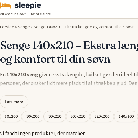
Alt om sund søvn — for alle aldre
Forside
»
Senge
»
Senge 140x210 – Ekstra længde og komfort til din søvn
Senge 140x210 – Ekstra læn
og komfort til din søvn
En
140x210 seng
giver ekstra længde, hvilket gør den ideel ti
personer, der ønsker lidt mere plads til at strække sig ud. De
størrelse tilbyder både komfort og funktionalitet, hvilket giv
støtte, du behøver, for at opnå en god nattesøvn. Uanset om d
Læs mere
højere end gennemsnittet eller bare ønsker ekstra plads, vil e
80x200
90x200
90x210
105x210
120x200
140x200
seng give dig den rette komfort hele natten.
Vores udvalg af
senge 140x210
giver dig flere muligheder for 
Vi fandt ingen produkter, der matcher.