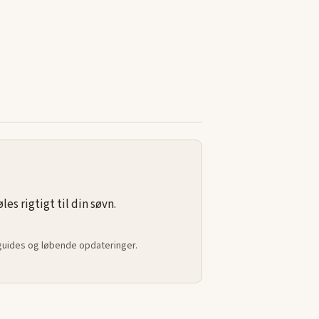
s rigtigt til din søvn.
 guides og løbende opdateringer.