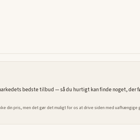
ordan en
alitet og
rkedets bedste tilbud — så du hurtigt kan finde noget, der føle
ikke din pris, men det gør det muligt for os at drive siden med uafhængige