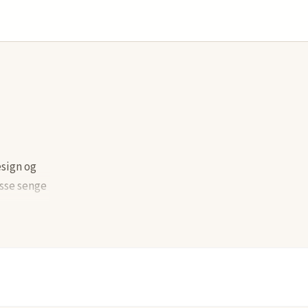
esign og
isse senge
t, hvilket
æstetik og