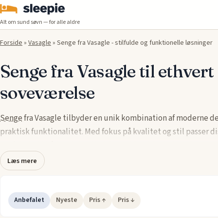
Alt om sund søvn — for alle aldre
Forside
»
Vasagle
»
Senge fra Vasagle - stilfulde og funktionelle løsninger
Senge fra Vasagle til ethvert
soveværelse
Senge
fra Vasagle tilbyder en unik kombination af moderne d
praktisk funktionalitet. Med fokus på kvalitet og stil passer d
perfekt ind i både minimalistiske og klassiske indretninger.
Læs mere
Materialerne er nøje udvalgt for at sikre holdbarhed og komfor
gør Vasagle senge til et oplagt valg for dem, der ønsker både 
funktionalitet i deres soveværelse.
Anbefalet
Nyeste
Pris ↑
Pris ↓
Uanset om der er behov for enkeltsenge, dobbeltsenge eller