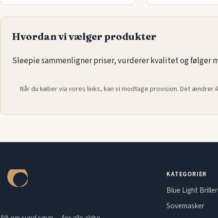
Hvordan vi vælger produkter
Sleepie sammenligner priser, vurderer kvalitet og følger ma
Når du køber via vores links, kan vi modtage provision. Det ændrer 
KATEGORIER
Blue Light Briller
Sovemasker
Alt om sund søvn — for alle aldre