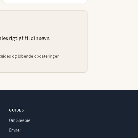
s rigtigt til din søvn.
 guides og løbende opdateringer.
GUIDES
Om Sleepie
Emner