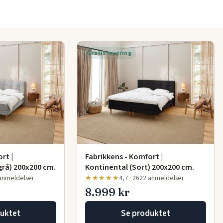
e den
rette seng
g
Gratis levering
rt |
Fabrikkens - Komfort |
grå) 200x200 cm.
Kontinental (Sort) 200x200 cm.
 anmeldelser
★★★★★
4,7 · 2622 anmeldelser
8.999 kr
uktet
Se produktet