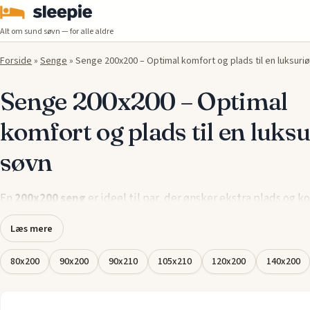
Alt om sund søvn — for alle aldre
Forside
»
Senge
»
Senge 200x200 – Optimal komfort og plads til en luksuri
Senge 200x200 – Optimal
komfort og plads til en luksu
søvn
En
200x200 seng
er ideel til par, der ønsker ekstra plads og k
under søvnen. Med denne størrelse får du rigeligt med plads ti
Læs mere
strække dig ud uden at forstyrre din partner, hvilket gør den p
dem, der søger den ultimative søvnoplevelse. En 200x200 seng
80x200
90x200
90x210
105x210
120x200
140x200
masser af plads til at bevæge sig frit, samtidig med at den bev
høj komfort og støtte hele natten igennem.