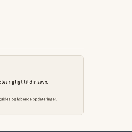
s rigtigt til din søvn.
 guides og løbende opdateringer.