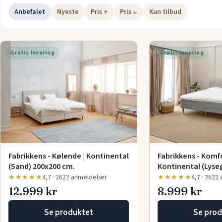
Vores udvalg af
senge 200x200
giver dig mulighed for at vælg
Anbefalet
Nyeste
Pris ↑
Pris ↓
Kun tilbud
perfekte seng til dine specifikke præferencer, uanset om du
foretrækker en fast eller blødere
madras
. Oplev, hvordan den 
kan forbedre din søvnkvalitet og sikre, at du vågner op frisk o
Gratis levering
Gratis levering
veludhvilet hver morgen.
Fabrikkens - Kølende | Kontinental
Fabrikkens - Komfo
(Sand) 200x200 cm.
Kontinental (Lyse
★★★★★
4,7 · 2622 anmeldelser
★★★★★
4,7 · 2622
12.999 kr
8.999 kr
Se produktet
Se prod