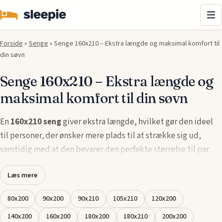
Me
Forside
»
Senge
»
Senge 160x210 – Ekstra længde og maksimal komfort til
din søvn
Senge 160x210 – Ekstra længde og
maksimal komfort til din søvn
En
160x210 seng
giver ekstra længde, hvilket gør den ideel
til personer, der ønsker mere plads til at strække sig ud,
samtidig med at den bevarer den perfekte størrelse til par.
Denne seng kombinerer komfort og funktionalitet, hvilket
Læs mere
giver dig den støtte, du behøver for en sund og afslappende
søvn hele natten.
80x200
90x200
90x210
105x210
120x200
Vores udvalg af
senge 160x210
tilbyder dig flere muligheder
140x200
160x200
180x200
180x210
200x200