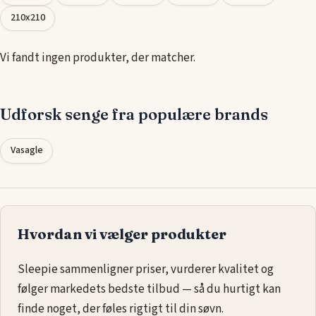
for at vælge en seng, der passer til dine søvnbehov. Uanset om
210x210
du foretrækker en fast eller blødere
madras
, vil du finde en
seng, der giver dig den komfort og støtte, du fortjener, og
Vi fandt ingen produkter, der matcher.
som sikrer, at du vågner op veludhvilet og energisk.
Udforsk senge fra populære brands
Vasagle
Hvordan vi vælger produkter
Sleepie sammenligner priser, vurderer kvalitet og
følger markedets bedste tilbud — så du hurtigt kan
finde noget, der føles rigtigt til din søvn.