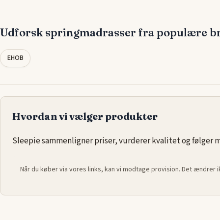
maksimal støtte, uanset om du foretrækker en fast madras for
rygstøtte eller en blødere model, der former sig efter din krop
perfekte løsning for en bedre og mere behagelig søvn.
Udforsk springmadrasser fra populære b
EHOB
Hvordan vi vælger produkter
Sleepie sammenligner priser, vurderer kvalitet og følger ma
Når du køber via vores links, kan vi modtage provision. Det ændrer 