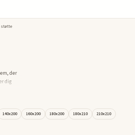
 støtte
dem, der
er dig
ger ud
krop. Det
 komfort
140x200
160x200
180x200
180x210
210x210
 give dig