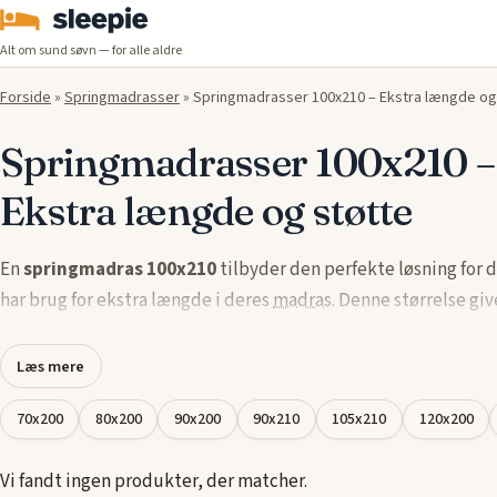
Alt om sund søvn — for alle aldre
Forside
»
Springmadrasser
»
Springmadrasser 100x210 – Ekstra længde og
Springmadrasser 100x210 –
Ekstra længde og støtte
En
springmadras 100x210
tilbyder den perfekte løsning for 
har brug for ekstra længde i deres
madras
. Denne størrelse giv
mulighed for at strække dig helt ud, uden at dine fødder hæn
over kanten, samtidig med at du får optimal støtte til ryg og 
Læs mere
avancerede fjedersystem tilpasser sig din kropsform og sikrer
70x200
80x200
90x200
90x210
105x210
120x200
hele natten igennem.
Vores udvalg af
springmadrasser i 100x210
er designet til at
Vi fandt ingen produkter, der matcher.