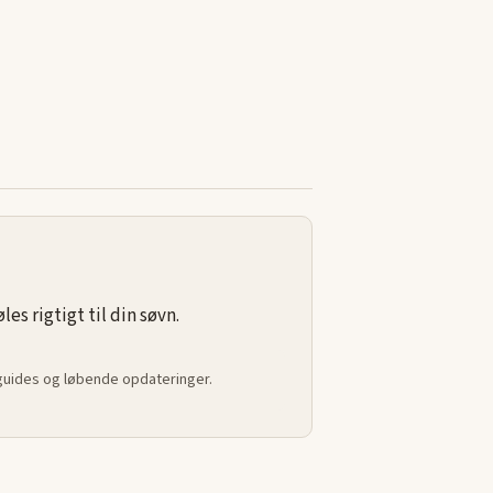
s rigtigt til din søvn.
 guides og løbende opdateringer.