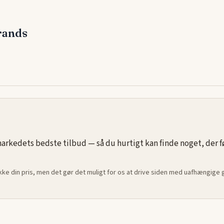
 ekstra
. Find den
rands
rkedets bedste tilbud — så du hurtigt kan finde noget, der føle
ikke din pris, men det gør det muligt for os at drive siden med uafhængige