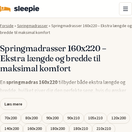
Me
Forside
»
Springmadrasser
»
Springmadrasser 160x220 – Ekstra længde og
bredde til maksimal komfort
Springmadrasser 160x220 –
Ekstra længde og bredde til
maksimal komfort
En
springmadras 160x220
tilbyder både ekstra længde og
bredde, hvilket giver dig den perfekte
seng
, hvis du ønsker
ekstra plads til at strække dig ud. Denne størrelse er ideel for
Læs mere
par eller personer, der ønsker mere bevægelsesfrihed og
komfort hele natten. Fjedersystemet tilpasser sig din krop og
70x200
80x200
90x200
90x210
105x210
120x200
giver optimal støtte og trykaflastning for en god og
140x200
160x200
180x200
180x210
210x210