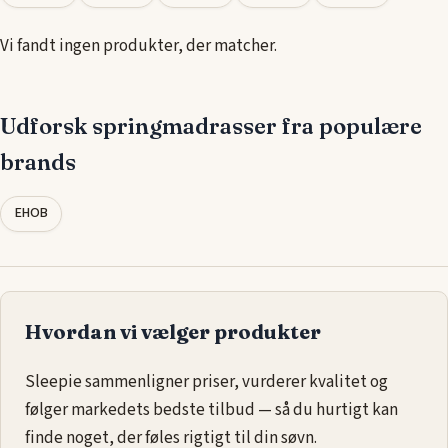
uforstyrret søvn.
Vores udvalg af
springmadrasser i 160x220
er designet med
Vi fandt ingen produkter, der matcher.
komfort i tankerne. Uanset om du har brug for en fastere
madras
for ekstra rygstøtte eller en blødere variant, der
Udforsk springmadrasser fra populære
former sig efter din krop, kan du finde den perfekte løsning til
at sikre en afslappende og sund søvn hver nat.
brands
EHOB
Hvordan vi vælger produkter
Sleepie sammenligner priser, vurderer kvalitet og
følger markedets bedste tilbud — så du hurtigt kan
finde noget, der føles rigtigt til din søvn.