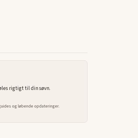
s rigtigt til din søvn.
 guides og løbende opdateringer.