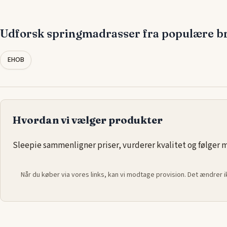
god nattesøvn uden forstyrrelser.
Vores udvalg af
springmadrasser i 180x220
kombinerer både 
Udforsk springmadrasser fra populære b
plads og støtte, så du kan få en komfortabel og afslappende n
om du ønsker en fastere
madras
for mere støtte eller en blød
EHOB
der former sig efter din krop, kan du finde den ideelle løsning
giver dig den bedste søvnoplevelse.
Hvordan vi vælger produkter
Sleepie sammenligner priser, vurderer kvalitet og følger ma
Når du køber via vores links, kan vi modtage provision. Det ændrer 