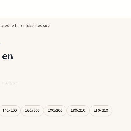
bredde for en luksuriøs søvn
–
 en
 hvilket
e sig ud
 der
g får den
140x200
160x200
180x200
180x210
210x210
temet
ikrer en