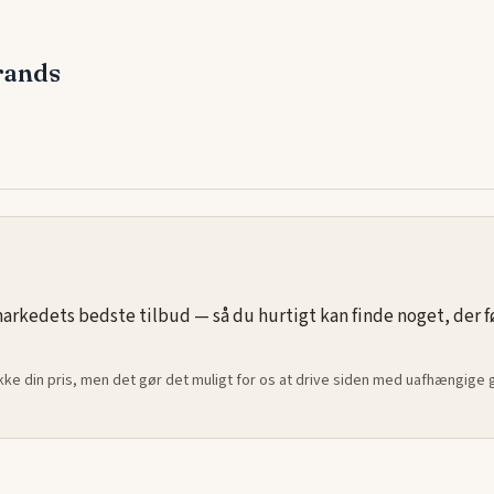
ekstra
rands
at. Uanset
ere model,
 her, som
rkedets bedste tilbud — så du hurtigt kan finde noget, der føle
ikke din pris, men det gør det muligt for os at drive siden med uafhængige