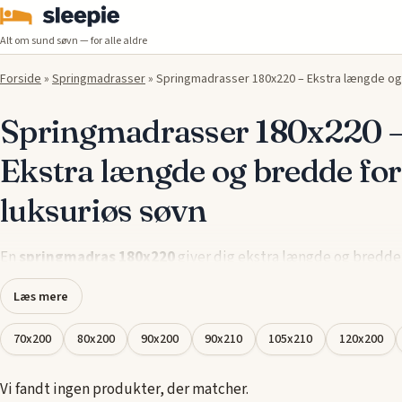
Alt om sund søvn — for alle aldre
Forside
»
Springmadrasser
»
Springmadrasser 180x220 – Ekstra længde og 
Springmadrasser 180x220 
Ekstra længde og bredde for
luksuriøs søvn
En
springmadras 180x220
giver dig ekstra længde og bredde,
gør den ideel til personer, der ønsker mere plads til at strækk
Læs mere
og få en komfortabel søvn. Denne størrelse er perfekt for dem,
værdsætter luksus og ønsker maksimal komfort, mens de stadi
70x200
80x200
90x200
90x210
105x210
120x200
nødvendige støtte til ryggen og resten af kroppen. Fjedersys
tilpasser sig din krop og giver perfekt trykaflastning, hvilket s
Vi fandt ingen produkter, der matcher.