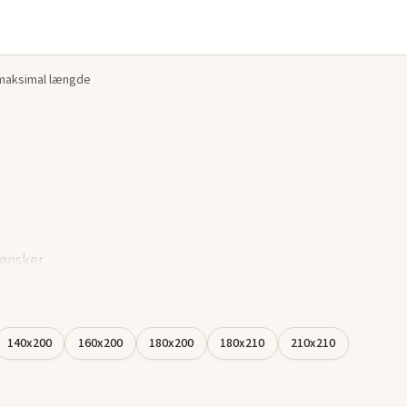
 maksimal længde
 ønsker
u en
n
vil have
140x200
160x200
180x200
180x210
210x210
e