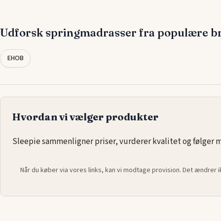
fastheder og materialer, så du kan vælge den optimale løsning
krop. Med avancerede fjedersystemer, der giver jævn støtte o
Udforsk springmadrasser fra populære b
trykaflastning, får du en
madras
, der hjælper dig til en dyber
behagelig nattesøvn.
EHOB
Hvordan vi vælger produkter
Sleepie sammenligner priser, vurderer kvalitet og følger ma
Når du køber via vores links, kan vi modtage provision. Det ændrer 