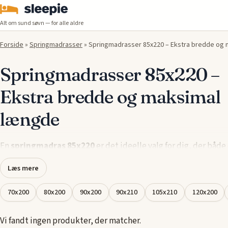
Alt om sund søvn — for alle aldre
Forside
»
Springmadrasser
»
Springmadrasser 85x220 – Ekstra bredde og
Springmadrasser 85x220 –
Ekstra bredde og maksimal
længde
En
springmadras 85x220
er det ideelle valg for dig, der både
ekstra bredde og længde i din
seng
. Med denne størrelse får d
Læs mere
rummelig soveflade, der sikrer, at du kan strække dig frit ude
begrænsninger – perfekt til høje personer eller dem, der bare 
70x200
80x200
90x200
90x210
105x210
120x200
lidt mere plads.
Vi fandt ingen produkter, der matcher.
Vores udvalg af
springmadrasser i 85x220
tilbyder forskellig