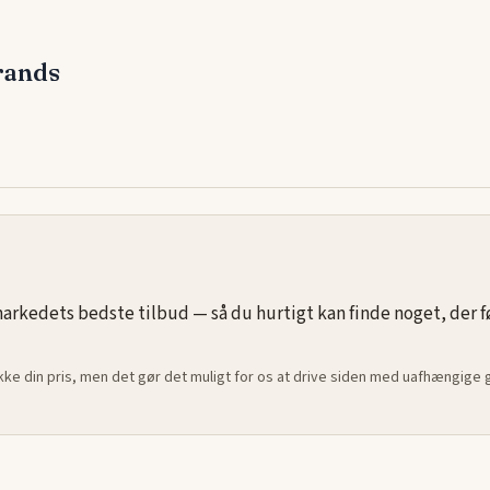
 for din
g
rands
e og mere
rkedets bedste tilbud — så du hurtigt kan finde noget, der føle
ikke din pris, men det gør det muligt for os at drive siden med uafhængige