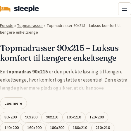
Me
Forside
»
Topmadrasser
»
Topmadrasser 90x215 – Luksus komfort til
længere enkeltsenge
Topmadrasser 90x215 – Luksus
komfort til længere enkeltsenge
En
topmadras 90x215
er den perfekte løsning til længere
enkeltsenge, hvor komfort og støtte er essentiel. Den ekstra
længde giver mere plads og sikrer, at du kan sove
komfortabelt hele natten igennem.
Læs mere
Vores
topmadrasser i 90x215
er fremstillet af høj
80x200
90x200
90x210
105x210
120x200
kvalitetsmaterialer, der giver både trykaflastning og
åndbarhed. De sikrer en sund og behagelig søvn, selv for dem,
140x200
160x200
180x200
180x210
210x210