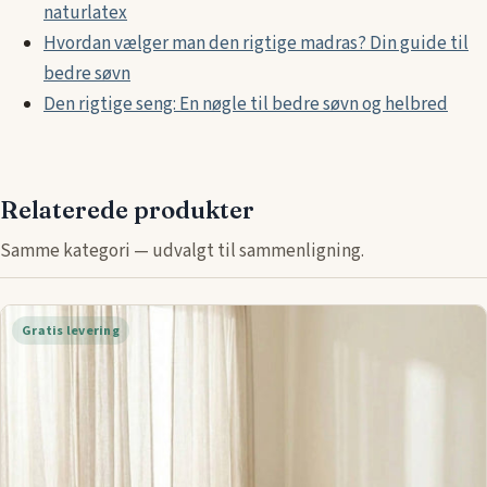
naturlatex
Hvordan vælger man den rigtige madras? Din guide til
bedre søvn
Den rigtige seng: En nøgle til bedre søvn og helbred
Relaterede produkter
Samme kategori — udvalgt til sammenligning.
Gratis levering