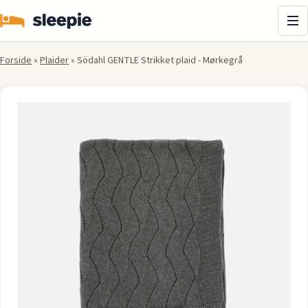
Me
Forside
»
Plaider
»
Södahl GENTLE Strikket plaid - Mørkegrå