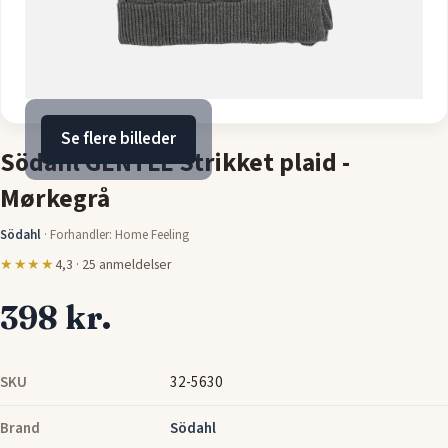
Se flere billeder
Södahl GENTLE Strikket plaid -
Mørkegrå
Södahl
·
Forhandler: Home Feeling
★★★★
4,3 · 25 anmeldelser
398 kr.
SKU
32-5630
Brand
Södahl