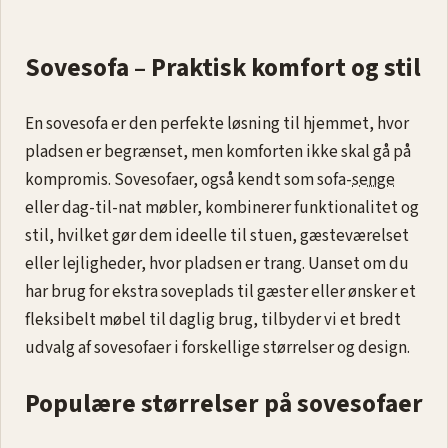
Innovation Living Newilla Sovesofa - Bouclé Taupe Inkl.
lounger | Møbelsalg.dk
★★★★★
4,8 · 249 anmeldelser
20.999 kr
Se produktet
1
2
»
Sovesofa – Praktisk komfort og stil