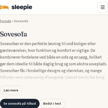
Me
Forside
»
Sovesofa
Sovesofa
Sovesofaer er den perfekte løsning til små boliger eller
gæsteværelser, hvor funktion og komfort er vigtige. De
kombinerer fordelene ved både en sofa og en
seng
, hvilket
gør dem ideelle til både daglig brug og som ekstra soveplads.
Sovesofaer fås i forskellige designs og størrelser, og mange
tilbyder nem opbevaring af
sengetøj
. Uanset om du har brug
for en kompakt model eller en større sovesofa, der kan rumme
Læs mere
flere, er der mange muligheder for at finde den rette til dit
hjem.
Se sovesofa på tilbud
Bedst i test