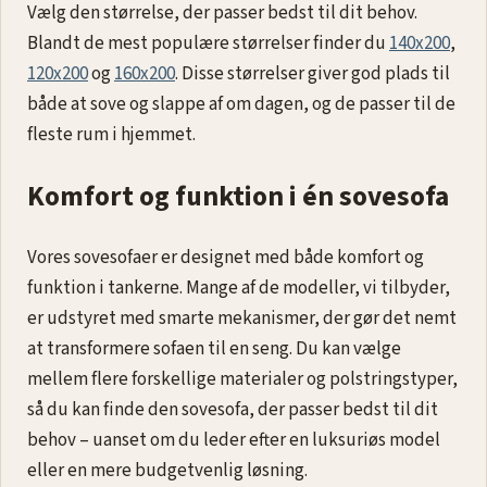
En sovesofa er den perfekte løsning til hjemmet, hvor
pladsen er begrænset, men komforten ikke skal gå på
kompromis. Sovesofaer, også kendt som sofa-
senge
eller dag-til-nat møbler, kombinerer funktionalitet og
stil, hvilket gør dem ideelle til stuen, gæsteværelset
eller lejligheder, hvor pladsen er trang. Uanset om du
har brug for ekstra soveplads til gæster eller ønsker et
fleksibelt møbel til daglig brug, tilbyder vi et bredt
udvalg af sovesofaer i forskellige størrelser og design.
Populære størrelser på sovesofaer
Vælg den størrelse, der passer bedst til dit behov.
Blandt de mest populære størrelser finder du
140x200
,
120x200
og
160x200
. Disse størrelser giver god plads til
både at sove og slappe af om dagen, og de passer til de