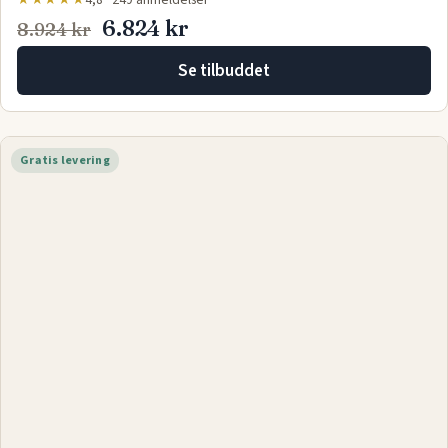
Innovation Living Sigmund sovesofa - Corduroy Burnt
Orange 200 cm x 82 cm x 200 cm | Mø…
★★★★★
4,8 · 249 anmeldelser
6.824 kr
8.924 kr
Se tilbuddet
Gratis levering