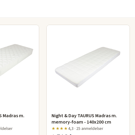
tet i et
g
senge
.
S Madras m.
Night & Day TAURUS Madras m.
memory-foam - 140x200 cm
eldelser
★★★★
4,3 · 25 anmeldelser