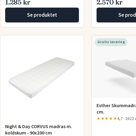
1.285 kr
2.570 kr
Se produktet
Se prod
Gratis levering
Esther Skummadra
cm.
★★★★★
4,7 · 2622
Night & Day CORVUS madras m.
koldskum - 90x200 cm