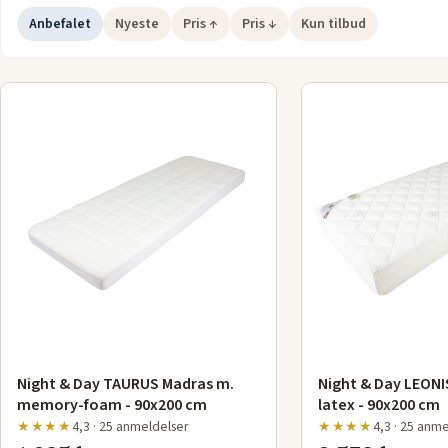
Med en skummadras 90x200 opnås både komfort og funktionali
Anbefalet
Nyeste
Pris ↑
Pris ↓
Kun tilbud
enkelt design, der passer perfekt til de fleste soveværelser o
Night & Day TAURUS Madras m.
Night & Day LEONI
memory-foam - 90x200 cm
latex - 90x200 cm
★★★★
4,3 · 25 anmeldelser
★★★★
4,3 · 25 anm