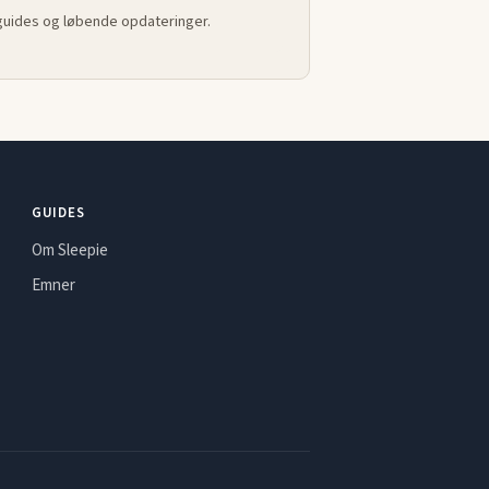
 guides og løbende opdateringer.
GUIDES
Om Sleepie
Emner