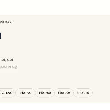
adrasser
d
ner, der
passer sig
tten.
er og
120x200
140x200
160x200
180x200
180x210
arhed og