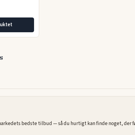
uktet
s
rkedets bedste tilbud — så du hurtigt kan finde noget, der føle