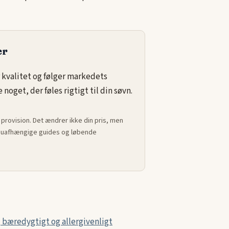
er
 kvalitet og følger markedets
noget, der føles rigtigt til din søvn.
 provision. Det ændrer ikke din pris, men
ed uafhængige guides og løbende
 bæredygtigt og allergivenligt