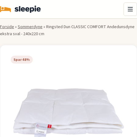
Me
Forside
»
Sommerdyne
»
Ringsted Dun CLASSIC COMFORT Andedunsdyne
ekstra sval - 240x220 cm
Spar 48%