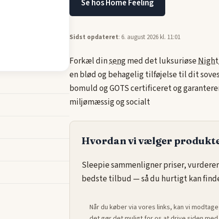
Se hos Home Feeling
Sidst opdateret
: 6. august 2026 kl. 11:01
Forkæl din
seng
med det luksuriøse
Night
en blød og behagelig tilføjelse til dit sov
bomuld og GOTS certificeret og garanterer
miljømæssig og socialt
Hvordan vi vælger produkt
Sleepie sammenligner priser, vurderer
bedste tilbud — så du hurtigt kan finde 
Når du køber via vores links, kan vi modtage
det gør det muligt for os at drive siden m