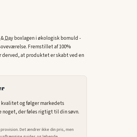
 & Day
boxlagen i økologisk bomuld -
esoveværelse. Fremstillet af 100%
 derved, at produktet er skabt ved en
er
 kvalitet og følger markedets
noget, der føles rigtigt til din søvn.
 provision. Det ændrer ikke din pris, men
ed uafhængige guides og løbende