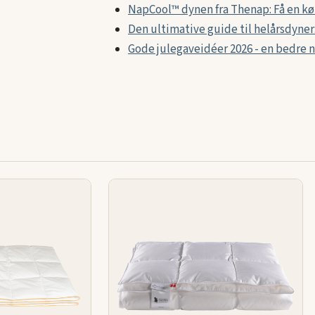
NapCool™ dynen fra Thenap: Få en køl
Den ultimative guide til helårsdyner
Gode julegaveidéer 2026 - en bedre 