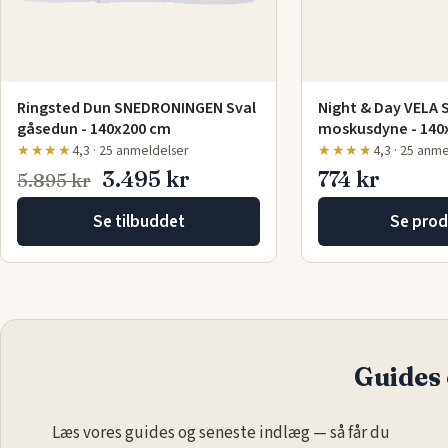
Ringsted Dun SNEDRONINGEN Sval
Night & Day VELA
gåsedun - 140x200 cm
moskusdyne - 140
★★★★
4,3 · 25 anmeldelser
★★★★
4,3 · 25 anm
3.495 kr
774 kr
5.895 kr
Se tilbuddet
Se prod
Guides 
Læs vores guides og seneste indlæg — så får du