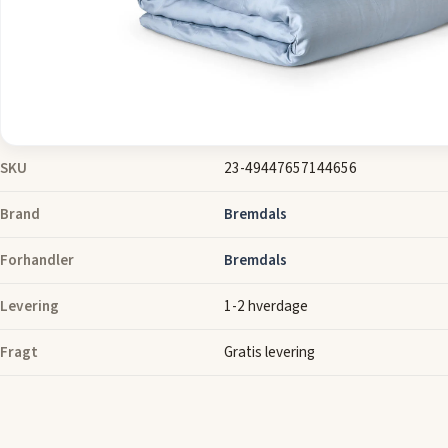
Se flere billeder
SKU
23-49447657144656
Brand
Bremdals
Forhandler
Bremdals
Levering
1-2 hverdage
Fragt
Gratis levering