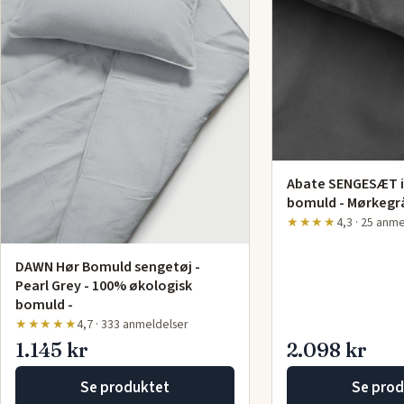
Abate SENGESÆT i
bomuld - Mørkegrå
★★★★
4,3 · 25 anm
DAWN Hør Bomuld sengetøj -
Pearl Grey - 100% økologisk
bomuld -
★★★★★
4,7 · 333 anmeldelser
1.145 kr
2.098 kr
Se produktet
Se prod