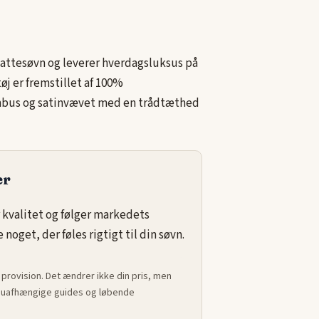
nattesøvn og leverer hverdagsluksus på
øj
er fremstillet af 100%
ambus og satinvævet med en trådtæthed
er
 kvalitet og følger markedets
noget, der føles rigtigt til din søvn.
 provision. Det ændrer ikke din pris, men
ed uafhængige guides og løbende