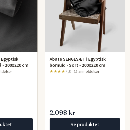
 Egyptisk
Abate SENGESÆT i Egyptisk
 - 200x220 cm
bomuld - Sort - 200x220 cm
eldelser
★★★★
4,3 · 25 anmeldelser
2.098 kr
uktet
Se produktet