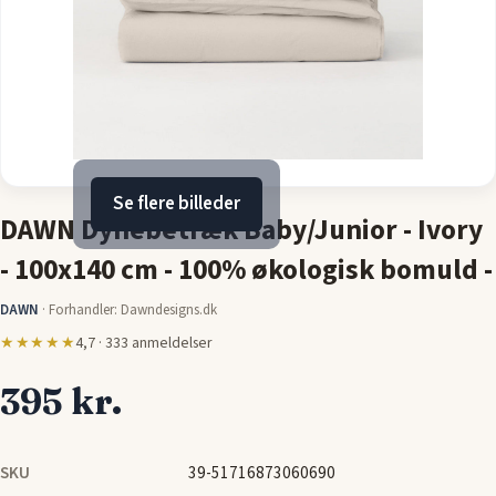
Se flere billeder
DAWN Dynebetræk Baby/Junior - Ivory
- 100x140 cm - 100% økologisk bomuld -
DAWN
·
Forhandler: Dawndesigns.dk
★★★★★
4,7 · 333 anmeldelser
395 kr.
SKU
39-51716873060690