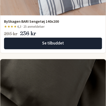
BySkagen BARI Sengetøj 140x200
★★★★
4,3 · 25 anmeldelser
236 kr
295 kr
Se tilbuddet